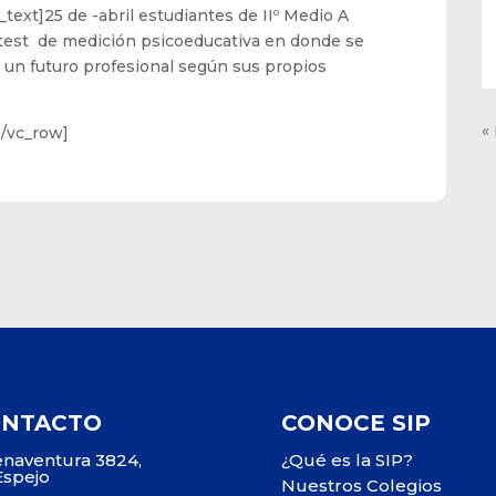
ext]25 de -abril estudiantes de IIº Medio A
n test de medición psicoeducativa en donde se
 un futuro profesional según sus propios
«
[/vc_row]
ONTACTO
CONOCE SIP
naventura 3824,
¿Qué es la SIP?
Espejo
Nuestros Colegios