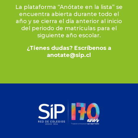
La plataforma “Anótate en la lista” se
encuentra abierta durante todo el
año y se cierra el día anterior al inicio
del periodo de matrículas para el
siguiente año escolar.
¿Tienes dudas? Escríbenos a
anotate@sip.cl