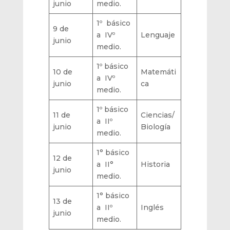
junio
medio.
1º básico
9 de
a IVº
Lenguaje
junio
medio.
1º básico
10 de
Matemáti
a IVº
junio
ca
medio.
1º básico
11 de
Ciencias/
a IIº
junio
Biología
medio.
1° básico
12 de
a II°
Historia
junio
medio.
1° básico
13 de
a IIº
Inglés
junio
medio.