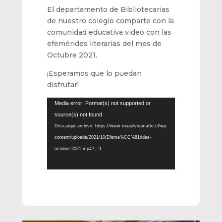
El departamento de Bibliotecarias
de nuestro colegio comparte con la
comunidad educativa video con las
efemérides literarias del mes de
Octubre 2021.
¡Esperamos que lo puedan
disfrutar!
Reproductor
Media error: Format(s) not supported or
de
source(s) not found
vídeo
Descargar archivo: https://www.rosaelviramatte.cl/wp-
content/uploads/2021/10/Efeme%CC%81rides-
octubre-2021.mp4?_=1