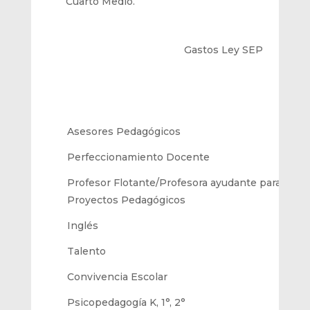
Cuarto
Medio
.
Gastos Ley SEP
Asesores Pedagógicos
Perfecci
o
namiento
Docente
Profesor Flotante/Profesora ayudante
para cada
Proyectos Pedagógicos
Inglés
Talento
Convivencia Escolar
Psicopedagogía
K, 1°, 2°