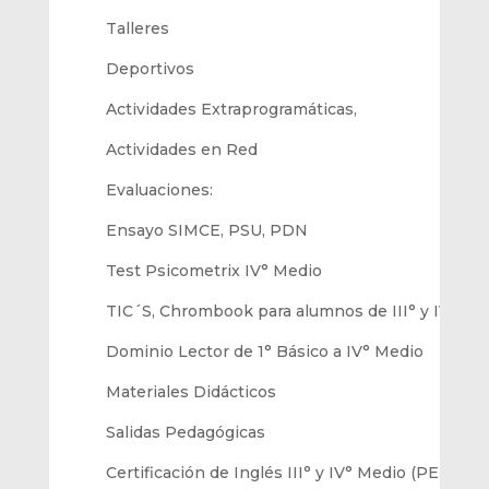
Talleres
Deportivos
Actividades
Extraprogramáticas,
Actividades en Red
Evaluaciones:
Ensayo
SIMCE
, PSU, PDN
Test
Psicometrix
IV° Medio
TIC
´S,
Chrombook para
alumno
s de III° y IV° Me
Dominio Lector
de 1° Básico a IV° Medio
Materiales Didácticos
Salidas Pedagógicas
Certificación de Inglés III° y IV° Medio
(PET,FCE)