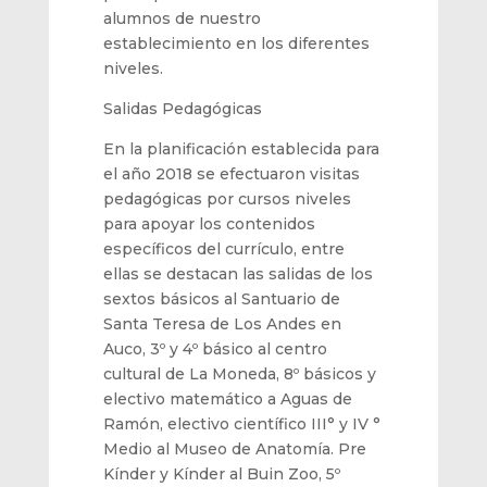
alumnos
de nuestro
establecimiento en los diferentes
niveles.
Salidas Pedagógicas
En la pla
nificación establecida para
el
año
2
018
se efectuaron visitas
pedagógicas por cursos niveles
para apoyar los contenidos
específicos del currículo, entre
ellas se destacan
las
salidas de los
sextos
básicos
al
Santuario de
Santa Teresa de Los Andes en
Auco
, 3º
y
4º básico
al centr
o
cultural de La Moneda,
8º básicos
y
electivo matem
ático a Aguas
de
Ramón
, electivo científico III° y IV °
Medio al Museo de Anatomía. Pre
Kínder
y
Kínder
al Buin Zoo, 5º