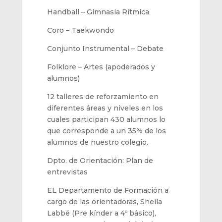
Handball
–
Gimnasia
Rítmica
Coro
–
Taekwondo
Conjunto
Instrumental
–
Debate
Folklore
–
Artes (apoderados y
alumnos)
12 talleres de reforzamiento en
diferentes áreas y niveles en los
cuales participan 430 alumnos lo
que corresponde a un 35% de los
alumnos de nuestro colegio.
Dpto. de Orientación: P
lan de
entrevistas
EL Departamento de
Formación
a
ca
rgo de las orientadoras, Sheila
Labbé (Pre kínder a 4º básico),