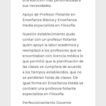
una atención más
personalizada a
sus necesidades.
Apoyo de Profesor Flotante
en
Enseñanza Básica y Enseñanza
Media especialista en Filosofía
:
Nuestro e
stablecimiento pudo
contar con un profesor
flotante
quién apoyó la labor académica y
reemplazó a los profesores que se
encontraban con
licencia médica lo
que permitió que la planificación
de
las clases
se cumpliera de acuerdo
a los tiempo
s establecidos,
que no
se perdieran
horas de clases.
De
igual forma en Enseñanza Media se
contrató un
a
profesor
a
flo
tante
especialista en Filosofía.
Perfeccionamiento Docente