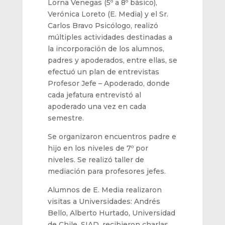
Lorna Venegas (5º a 8º básico),
Verónica Loreto (E. Media)
y el Sr.
Carlos Bravo Psicólogo, realizó
múltiples actividades destinadas a
la incorporación de los alumnos,
padres y apoderados, entre ellas, se
efectuó un plan de entrevistas
Profesor Jefe –
Apoderado,
donde
cada jefatura entrevistó al
apoderado una vez en cada
semestre.
Se organ
izaron encuentros padre e
hijo en los niveles de 7º
por
niveles.
Se realizó taller de
mediación para profesores jefes.
Alumnos de E. Media realizaron
visitas a Universidades
: Andrés
Bello, Alberto Hurtado, Universidad
de Chile, SIAD, recibieron charlas