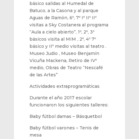
básico
salidas al Humedal de
Batuco, a la Caso
na y al parque
Aguas de Ramón
, 6º, 7º Iº IIº IIº
visitas a Sky Costanera al programa
“Aula a cielo abierto”, 1º, 2º, 3º
básicos visita al MIM , 2º, 4º 7º
básico y IIº medio visitas al teatro
.
Museo Judio
, Museo Benjamín
Vicuña Mackena
, Retiro de IVº
medio, Obras de Teatro
“Nescafé
de las Artes”
Actividades extraprogramáticas
Durante el año
2017
escolar
funcionaron
los siguientes talleres:
Baby fútbol damas
– Básquetbol
Baby fútbol varones
– Tenis de
mesa