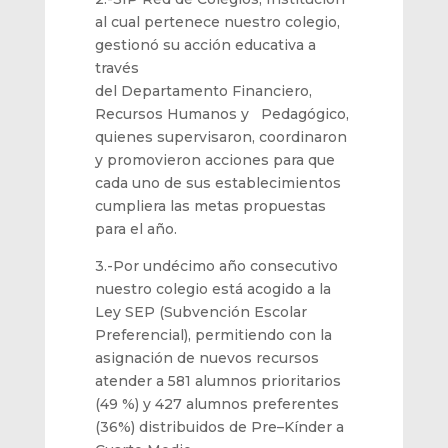
a
l
cual pertenece nuestro colegio,
gestionó su acción educativa
a
través
del
Departamento Financiero
,
Recursos Humanos y Pedagógico,
quienes supervisaron
, co
o
rdinaron
y promovieron acciones para que
cada uno de sus establecimientos
cumpliera las metas propuestas
para el año.
3
.-
Por
un
dé
cimo
año consecutivo
nuestro colegio está acogido a la
Ley SEP
(Subvención Escolar
Preferencial)
, permitiendo con la
asignación de nuevos recurso
s
atender a
58
1
alumnos prioritarios
(49
%)
y
427
alumnos preferentes
(36
%)
dist
ribuidos de Pre
–
Kí
nder a