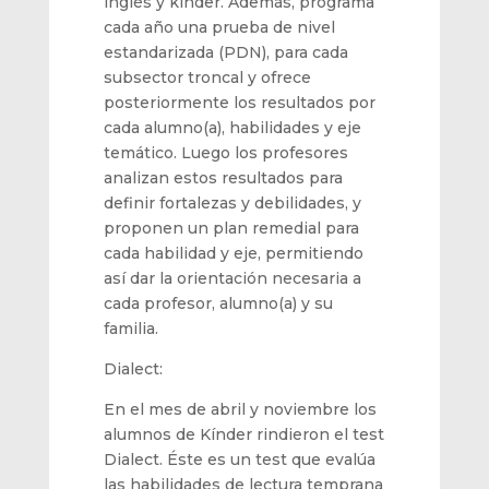
inglés
y
kínder
.
Además,
programa
cada año una prueba de nivel
estandarizada (PDN), para cada
subsector troncal y ofrece
posterior
mente los resultados
por
cada alumno
(a), habilidades
y eje
temáti
co. Luego los profesores
analizan
estos resultados para
definir fortal
ezas y debilidades, y
proponen
un plan remedial para
cada habilidad y eje, permitiendo
así dar la orientación necesaria a
cada profesor, alumno(a) y su
familia.
Dialect:
En el mes de abril y noviembre los
alumnos de Kínder rindieron el test
Dialect. Éste es un test que
evalúa
las habilidades de lectura temprana