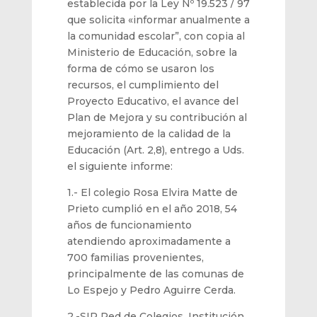
establecida por la Ley Nº 19.523 / 97
que solicita «informar anualmente a
la comunidad escolar
”
, con copia al
Ministerio de Educación, sobre la
forma de cómo se usaron los
recursos, el cumplimiento del
Proyecto Educativo, el avance del
Plan de Mejora y su contribución al
mejoramiento de la calidad de la
Educación (Art. 2,8), entrego a Uds.
el siguiente informe:
1.-
El colegio Rosa Elvira Matte de
Prieto
cumplió en el año 2018
,
54
años
de funcionamient
o
atendiendo aproximadamente a
7
00 familias provenientes
,
principalmente
de las comunas de
Lo Espejo
y Pedro
Aguirre Cerda
.
2.-SIP Red de Colegios,
Institución