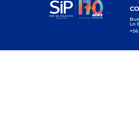
C
Bue
Lo 
+56