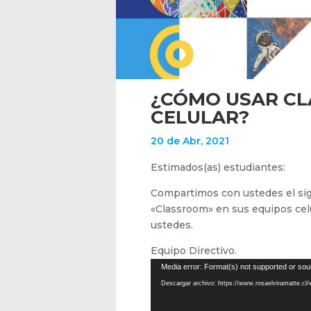
¿CÓMO USAR CL
CELULAR?
20 de Abr, 2021
Estimados(as) estudiantes:
Compartimos con ustedes el sigu
«Classroom» en sus equipos cel
ustedes.
Equipo Directivo.
Reproductor
Media error: Format(s) not supported or sou
de
Descargar archivo: https://www.rosaelviramatte.cl
vídeo