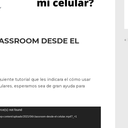
ASSROOM DESDE EL
«
iente tutorial que les indicara el cómo usar
ulares, esperamos sea de gran ayuda para
rce(s) not found
/wp-content/uploads/2021/04/classroom-desde-el-celular.mp4?_=1