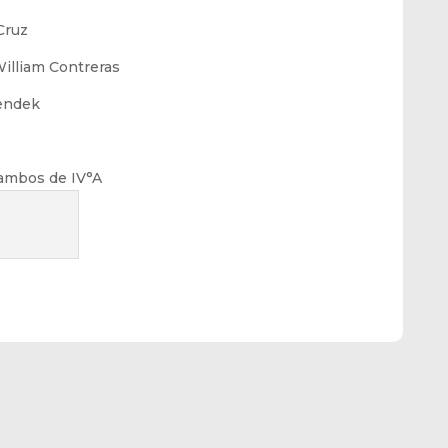
Cruz
illiam Contreras
Bendek
ambos de IV°A