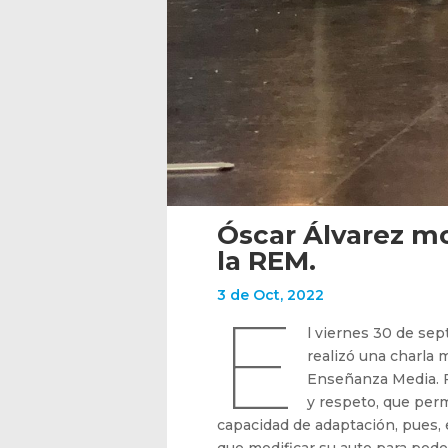
Óscar Álvarez mo
la REM.
3 de Oct, 2022
E
l viernes 30 de sep
realizó una charla 
Enseñanza Media. F
y respeto, que per
capacidad de adaptación, pues,